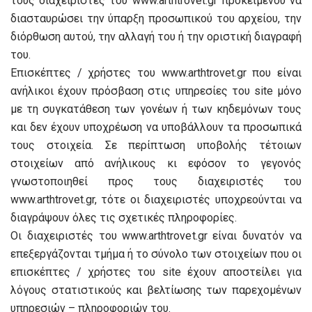
τους διαχειριστές του www.arthtrovet.gr προκειμένου να
διασταυρώσει την ύπαρξη προσωπικού του αρχείου, την
διόρθωση αυτού, την αλλαγή του ή την οριστική διαγραφή
του.
Επισκέπτες / χρήστες του www.arthtrovet.gr που είναι
ανήλικοι έχουν πρόσβαση στις υπηρεσίες του site μόνο
με τη συγκατάθεση των γονέων ή των κηδεμόνων τους
και δεν έχουν υποχρέωση να υποβάλλουν τα προσωπικά
τους στοιχεία. Σε περίπτωση υποβολής τέτοιων
στοιχείων από ανήλικους κι εφόσον το γεγονός
γνωστοποιηθεί προς τους διαχειριστές του
www.arthtrovet.gr, τότε οι διαχειριστές υποχρεούνται να
διαγράψουν όλες τις σχετικές πληροφορίες.
Οι διαχειριστές του www.arthtrovet.gr είναι δυνατόν να
επεξεργάζονται τμήμα ή το σύνολο των στοιχείων που οι
επισκέπτες / χρήστες του site έχουν αποστείλει για
λόγους στατιστικούς και βελτίωσης των παρεχομένων
υπηρεσιών – πληροφοριών του.