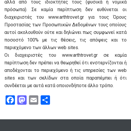
αλλά από τους ιδιοκτήτες τους (φυσικά ή νομικά
πρόσωπα). Σε καμία περίπτωση δεν ευθύνεται οι
διαχειριστές του www.arthtrovet.gr για τους Όρους
Προστασίας των Προσωπικών Δεδομένων τους οποίους
αυτοί ακολουθούν ούτε και δηλώνει πως συμφωνεί κατά
ποσοστό 100% με τις θέσεις, τις απόψεις και το
περιεχόμενο των άλλων web sites.
Οι διαχειριστές του www.arthtrovet.gr σε καμία
περίπτωση δεν πρέπει να θεωρηθεί ότι ενστερνίζονται ή
αποδέχονται το περιεχόμενο ή τις υπηρεσίες των web
sites και των σελίδων στα οποία παραπέμπει ή ότι
συνδέεται με αυτά κατά οποιονδήποτε άλλο τρόπο.
F
M
E
S
a
a
m
h
ce
st
ail
ar
b
o
e