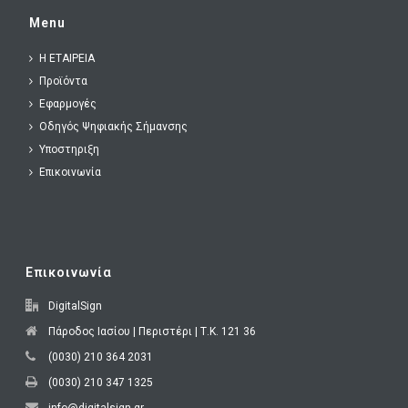
o
d
Menu
o
o
H ΕΤΑΙΡΕΙΑ
k
n
Προϊόντα
Εφαρμογές
Οδηγός Ψηφιακής Σήμανσης
Υποστηριξη
Επικοινωνία
Επικοινωνία
DigitalSign
Πάροδος Ιασίου | Περιστέρι | Τ.Κ. 121 36
(0030) 210 364 2031
(0030) 210 347 1325