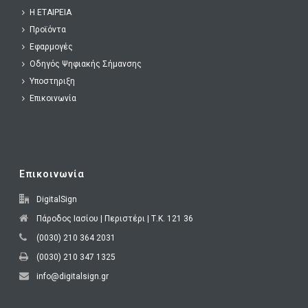
o
o
H ΕΤΑΙΡΕΙΑ
k
n
Προϊόντα
Εφαρμογές
Οδηγός Ψηφιακής Σήμανσης
Υποστηριξη
Επικοινωνία
Επικοινωνία
DigitalSign
Πάροδος Ιασίου | Περιστέρι | Τ.Κ. 121 36
(0030) 210 364 2031
(0030) 210 347 1325
info@digitalsign.gr