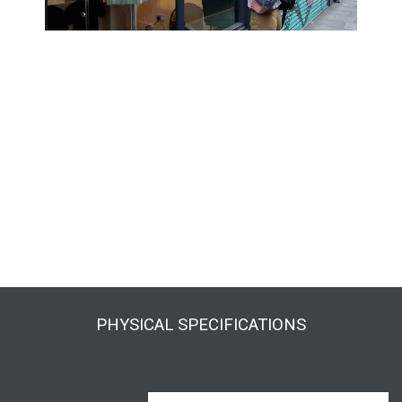
Shutoff Power Consumption (w): 0.5
Intelligent Optical Sensor :
With automatic
function of light sensing. Self-regulation of screen
brightness according to the light intensity of
environment.
Outdoor Grade : sunlight readable , no blacking
Max Power Consumption(w) : 200
PHYSICAL SPECIFICATIONS