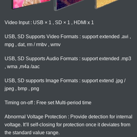
Video Input : USB × 1 , SD × 1 , HDMI x 1
USB, SD Supports Video Formats : support extended .avi ,
mpg , dat, rm / rmbv , wmv
USB, SD Supports Audio Formats : support extended .mp3
, wma ,m4a /aac
USB, SD supports Image Formats : support extend .jpg /
jpeg , bmp , png
Timing on-off : Free set Multi-period time
Abnormal Voltage Protection : Provide detection for internal
voltage. It’ll self-closing for protection once it deviates from
the standard value range.